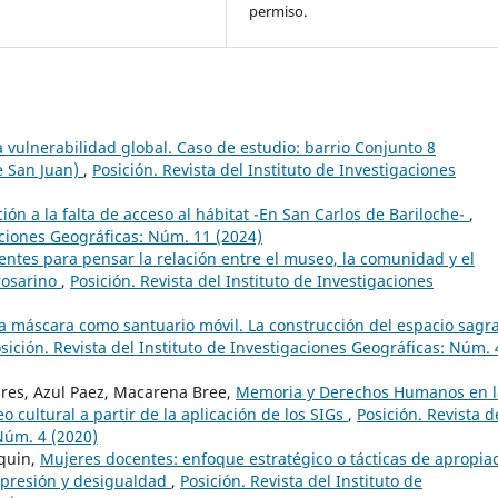
permiso.
a vulnerabilidad global. Caso de estudio: barrio Conjunto 8
e San Juan)
,
Posición. Revista del Instituto de Investigaciones
ión a la falta de acceso al hábitat -En San Carlos de Bariloche-
,
gaciones Geográficas: Núm. 11 (2024)
ientes para pensar la relación entre el museo, la comunidad y el
 rosarino
,
Posición. Revista del Instituto de Investigaciones
a máscara como santuario móvil. La construcción del espacio sagr
sición. Revista del Instituto de Investigaciones Geográficas: Núm. 
ares, Azul Paez, Macarena Bree,
Memoria y Derechos Humanos en l
cultural a partir de la aplicación de los SIGs
,
Posición. Revista d
Núm. 4 (2020)
squin,
Mujeres docentes: enfoque estratégico o tácticas de apropia
 opresión y desigualdad
,
Posición. Revista del Instituto de