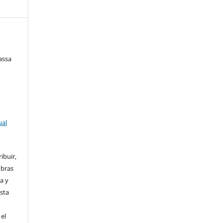
assa
ual
ibuir,
obras
a y
Esta
el