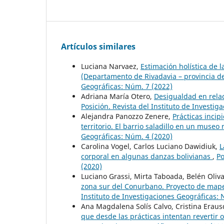
Artículos similares
Luciana Narvaez,
Estimación holística de l
(Departamento de Rivadavia – provincia d
Geográficas: Núm. 7 (2022)
Adriana María Otero,
Desigualdad en relac
Posición. Revista del Instituto de Investi
Alejandra Panozzo Zenere,
Prácticas incip
territorio. El barrio saladillo en un museo
Geográficas: Núm. 4 (2020)
Carolina Vogel, Carlos Luciano Dawidiuk,
L
corporal en algunas danzas bolivianas
,
Po
(2020)
Luciano Grassi, Mirta Taboada, Belén Oliv
zona sur del Conurbano. Proyecto de mapeo 
Instituto de Investigaciones Geográficas: 
Ana Magdalena Solís Calvo, Cristina Erau
que desde las prácticas intentan revertir