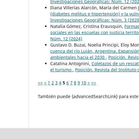
Investigaciones Geográficas: Núm. 12 (20
Iliana Villerías Alarcón, María del Carmen
(diabetes melitus e hipertensión) y la vul
Investigaciones Geográficas: Núm. 3 (2020
Natalia Gómez, Cristina Erausquin,
Formac
sociales en las escuelas con justicia territo
Núm. 12 (2024)
Gustavo D. Buzai, Noelia Principi, Eloy M
cuenca del río Luján, Argentina. Expansión
ambientales hacia el 2030
,
Posición. Revi
Catalina Antognini,
Coletazos de un rescat
el turismo
,
Posición. Revista del Institut
<<
<
1
2
3
4
5
6
7
8
9
10
>
>>
También puede {advancedSearchLink} para este 