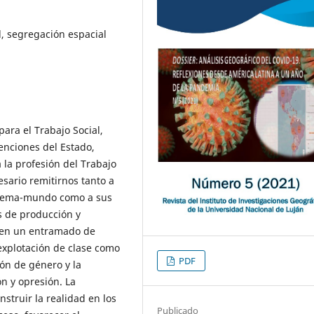
al, segregación espacial
para el Trabajo Social,
venciones del Estado,
 la profesión del Trabajo
esario remitirnos tanto a
istema-mundo como a sus
s de producción y
n en un entramado de
 explotación de clase como
PDF
ión de género y la
n y opresión. La
struir la realidad en los
Publicado