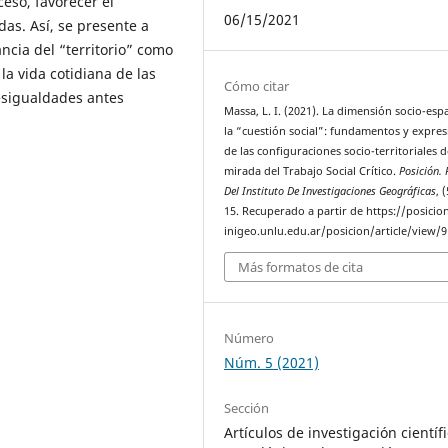
ceso, favorecer el
06/15/2021
das. Así, se presente a
cia del “territorio” como
la vida cotidiana de las
Cómo citar
esigualdades antes
Massa, L. I. (2021). La dimensión socio-espa
la “cuestión social”: fundamentos y expre
de las configuraciones socio-territoriales d
mirada del Trabajo Social Crítico.
Posición. 
Del Instituto De Investigaciones Geográficas
, 
15. Recuperado a partir de https://posicio
inigeo.unlu.edu.ar/posicion/article/view/9
Más formatos de cita
Número
Núm. 5 (2021)
Sección
Artículos de investigación científi