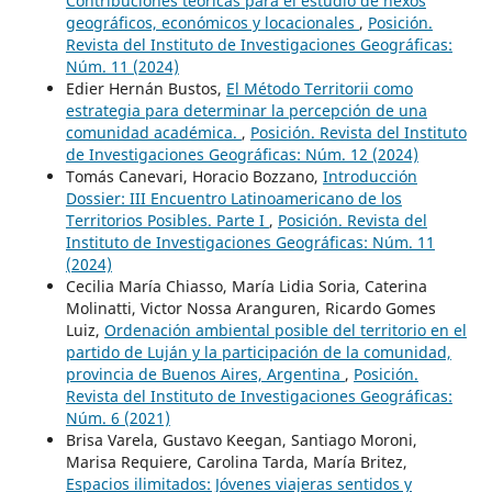
Contribuciones teóricas para el estudio de nexos
geográficos, económicos y locacionales
,
Posición.
Revista del Instituto de Investigaciones Geográficas:
Núm. 11 (2024)
Edier Hernán Bustos,
El Método Territorii como
estrategia para determinar la percepción de una
comunidad académica.
,
Posición. Revista del Instituto
de Investigaciones Geográficas: Núm. 12 (2024)
Tomás Canevari, Horacio Bozzano,
Introducción
Dossier: III Encuentro Latinoamericano de los
Territorios Posibles. Parte I
,
Posición. Revista del
Instituto de Investigaciones Geográficas: Núm. 11
(2024)
Cecilia María Chiasso, María Lidia Soria, Caterina
Molinatti, Victor Nossa Aranguren, Ricardo Gomes
Luiz,
Ordenación ambiental posible del territorio en el
partido de Luján y la participación de la comunidad,
provincia de Buenos Aires, Argentina
,
Posición.
Revista del Instituto de Investigaciones Geográficas:
Núm. 6 (2021)
Brisa Varela, Gustavo Keegan, Santiago Moroni,
Marisa Requiere, Carolina Tarda, María Britez,
Espacios ilimitados: Jóvenes viajeras sentidos y