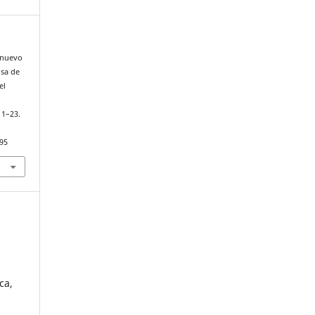
n nuevo
nsa de
el
, 1–23.
195
ca,