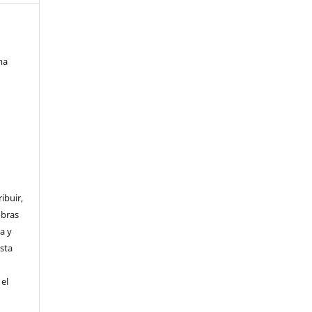
ma
ibuir,
obras
a y
Esta
el