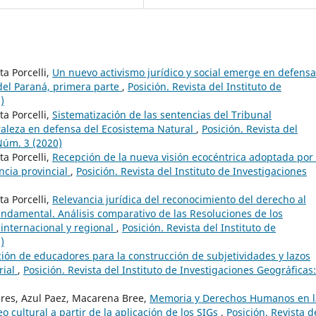
a Porcelli,
Un nuevo activismo jurídico y social emerge en defens
 del Paraná, primera parte
,
Posición. Revista del Instituto de
)
a Porcelli,
Sistematización de las sentencias del Tribunal
raleza en defensa del Ecosistema Natural
,
Posición. Revista del
Núm. 3 (2020)
a Porcelli,
Recepción de la nueva visión ecocéntrica adoptada por 
ncia provincial
,
Posición. Revista del Instituto de Investigaciones
a Porcelli,
Relevancia jurídica del reconocimiento del derecho al
amental. Análisis comparativo de las Resoluciones de los
internacional y regional
,
Posición. Revista del Instituto de
)
ión de educadores para la construcción de subjetividades y lazos
rial
,
Posición. Revista del Instituto de Investigaciones Geográficas:
ares, Azul Paez, Macarena Bree,
Memoria y Derechos Humanos en l
cultural a partir de la aplicación de los SIGs
,
Posición. Revista d