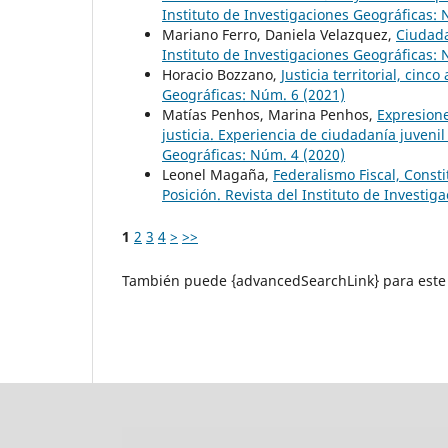
Instituto de Investigaciones Geográficas: 
Mariano Ferro, Daniela Velazquez,
Ciudada
Instituto de Investigaciones Geográficas:
Horacio Bozzano,
Justicia territorial, cin
Geográficas: Núm. 6 (2021)
Matías Penhos, Marina Penhos,
Expresione
justicia. Experiencia de ciudadanía juvenil
Geográficas: Núm. 4 (2020)
Leonel Magaña,
Federalismo Fiscal, Const
Posición. Revista del Instituto de Investi
1
2
3
4
>
>>
También puede {advancedSearchLink} para este 