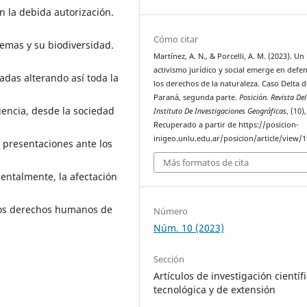
 la debida autorización.
Cómo citar
emas y su biodiversidad.
Martínez, A. N., & Porcelli, A. M. (2023). U
activismo jurídico y social emerge en defe
das alterando así toda la
los derechos de la naturaleza. Caso Delta d
Paraná, segunda parte.
Posición. Revista Del
uencia, desde la sociedad
Instituto De Investigaciones Geográficas
, (10)
Recuperado a partir de https://posicion-
inigeo.unlu.edu.ar/posicion/article/view/
e presentaciones ante los
Más formatos de cita
entalmente, la afectación
los derechos humanos de
Número
Núm. 10 (2023)
Sección
Artículos de investigación científi
tecnológica y de extensión