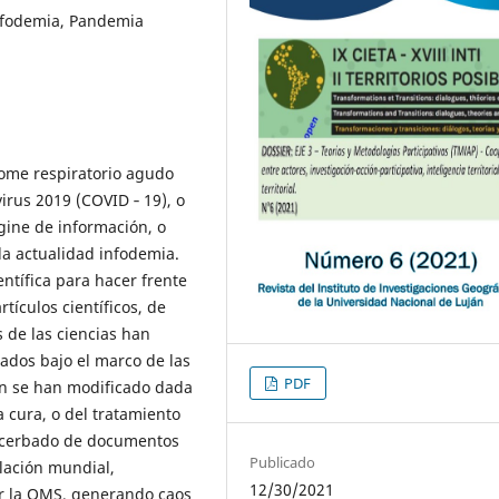
nfodemia, Pandemia
ome respiratorio agudo
irus 2019 (COVID ‐ 19), o
gine de información, o
la actualidad infodemia.
entífica para hacer frente
tículos científicos, de
s de las ciencias han
ados bajo el marco de las
PDF
ón se han modificado dada
a cura, o del tratamiento
xacerbado de documentos
Publicado
lación mundial,
12/30/2021
or la OMS, generando caos