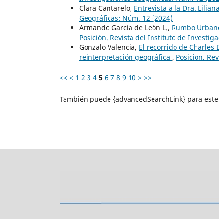
Clara Cantarelo,
Entrevista a la Dra. Lilia
Geográficas: Núm. 12 (2024)
Armando García de León L.,
Rumbo Urbano:
Posición. Revista del Instituto de Investi
Gonzalo Valencia,
El recorrido de Charles
reinterpretación geográfica
,
Posición. Rev
<<
<
1
2
3
4
5
6
7
8
9
10
>
>>
También puede {advancedSearchLink} para este 