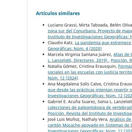
Artículos similares
Luciano Grassi, Mirta Taboada, Belén Oliv
zona sur del Conurbano. Proyecto de mapeo 
Instituto de Investigaciones Geográficas: 
Claudio Katz,
La pandemia que estremece a
Geográficas: Núm. 4 (2020)
Marcela Virginia Santana Juárez,
Atlas de 
L. Lanzelotti, Directores, 2019)
,
Posición. 
Natalia Gómez, Cristina Erausquin,
Formac
sociales en las escuelas con justicia territo
Núm. 12 (2024)
Ana Magdalena Solís Calvo, Cristina Erau
que desde las prácticas intentan revertir
Investigaciones Geográficas: Núm. 12 (20
Gabriel E. Acuña Suarez, Sonia L. Lanzelot
colecciones de paleontología de vertebra
Posición. Revista del Instituto de Investi
José Luis Muñoz, Nathaly Vera,
Análisis de
cantón Mocache apoyado en Sistemas de I
Investigaciones Geográficas: Núm. 12 (20