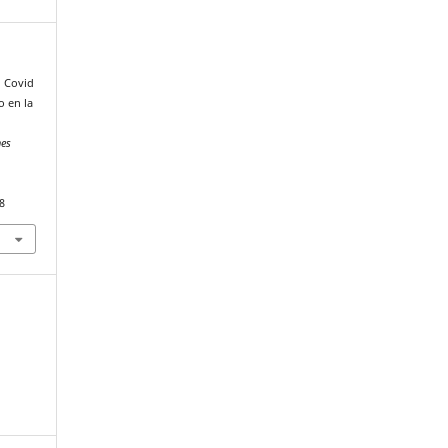
al Covid
o en la
nes
8