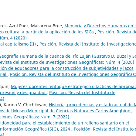
ares, Azul Paez, Macarena Bree,
Memoria y Derechos Humanos en l
cultural a partir de la aplicación de los SIGs
,
Posición. Revista d
Núm. 4 (2020)
l capitalismo (II)
,
Posición. Revista del Instituto de Investigacion
Geografía Humana de la cuenca del río Luján (Gustavo D. Buzai y S
Revista del Instituto de Investigaciones Geográficas: Núm. 4 (2020)
ión de educadores para la construcción de subjetividades y lazos
rial
,
Posición. Revista del Instituto de Investigaciones Geográficas:
squin,
Mujeres docentes: enfoque estratégico o tácticas de apropia
 opresión y desigualdad
,
Posición. Revista del Instituto de
24)
ti, Karina V. Chichkoyan,
Historia, procedencias y estado actual de l
dos del Museo Municipal de Ciencias Naturales Carlos Ameghino
,
gaciones Geográficas: Núm. 7 (2022)
 idoneidad para el establecimiento de un relleno sanitario en el
nformación Geográfica (SIG), 2024
,
Posición. Revista del Instituto
24)