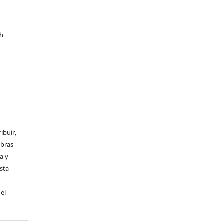
th
ibuir,
obras
a y
Esta
el