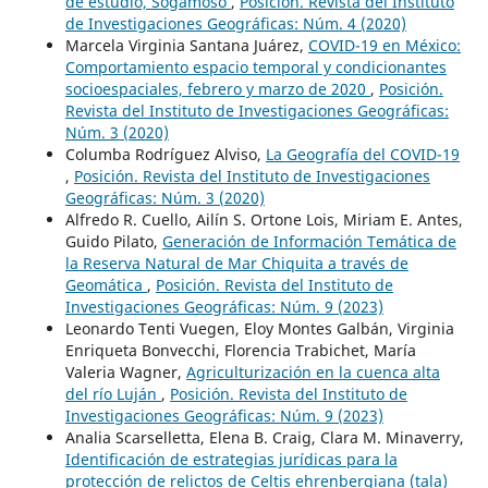
de estudio, Sogamoso
,
Posición. Revista del Instituto
de Investigaciones Geográficas: Núm. 4 (2020)
Marcela Virginia Santana Juárez,
COVID-19 en México:
Comportamiento espacio temporal y condicionantes
socioespaciales, febrero y marzo de 2020
,
Posición.
Revista del Instituto de Investigaciones Geográficas:
Núm. 3 (2020)
Columba Rodríguez Alviso,
La Geografía del COVID-19
,
Posición. Revista del Instituto de Investigaciones
Geográficas: Núm. 3 (2020)
Alfredo R. Cuello, Ailín S. Ortone Lois, Miriam E. Antes,
Guido Pilato,
Generación de Información Temática de
la Reserva Natural de Mar Chiquita a través de
Geomática
,
Posición. Revista del Instituto de
Investigaciones Geográficas: Núm. 9 (2023)
Leonardo Tenti Vuegen, Eloy Montes Galbán, Virginia
Enriqueta Bonvecchi, Florencia Trabichet, María
Valeria Wagner,
Agriculturización en la cuenca alta
del río Luján
,
Posición. Revista del Instituto de
Investigaciones Geográficas: Núm. 9 (2023)
Analia Scarselletta, Elena B. Craig, Clara M. Minaverry,
Identificación de estrategias jurídicas para la
protección de relictos de Celtis ehrenbergiana (tala)