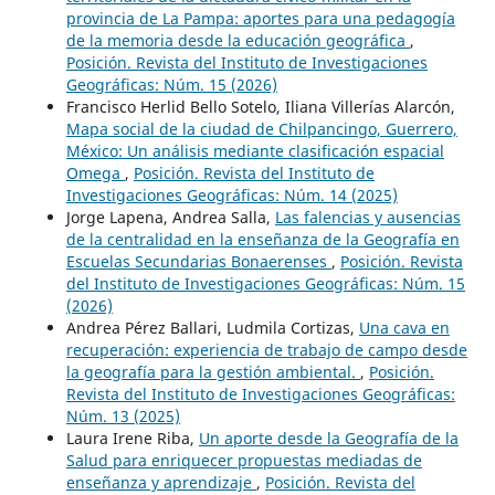
provincia de La Pampa: aportes para una pedagogía
de la memoria desde la educación geográfica
,
Posición. Revista del Instituto de Investigaciones
Geográficas: Núm. 15 (2026)
Francisco Herlid Bello Sotelo, Iliana Villerías Alarcón,
Mapa social de la ciudad de Chilpancingo, Guerrero,
México: Un análisis mediante clasificación espacial
Omega
,
Posición. Revista del Instituto de
Investigaciones Geográficas: Núm. 14 (2025)
Jorge Lapena, Andrea Salla,
Las falencias y ausencias
de la centralidad en la enseñanza de la Geografía en
Escuelas Secundarias Bonaerenses
,
Posición. Revista
del Instituto de Investigaciones Geográficas: Núm. 15
(2026)
Andrea Pérez Ballari, Ludmila Cortizas,
Una cava en
recuperación: experiencia de trabajo de campo desde
la geografía para la gestión ambiental.
,
Posición.
Revista del Instituto de Investigaciones Geográficas:
Núm. 13 (2025)
Laura Irene Riba,
Un aporte desde la Geografía de la
Salud para enriquecer propuestas mediadas de
enseñanza y aprendizaje
,
Posición. Revista del