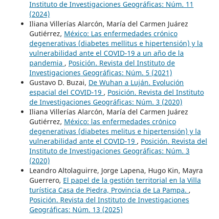
Instituto de Investigaciones Geográficas: Núm. 11
(2024)
Iliana Villerías Alarcón, María del Carmen Juárez
Gutiérrez,
México: Las enfermedades crónico
degenerativas (diabetes mellitus e hipertensión) y la
vulnerabilidad ante el COVID-19 a un año de la
pandemia
,
Posición. Revista del Instituto de
Investigaciones Geográficas: Núm. 5 (2021)
Gustavo D. Buzai,
De Wuhan a Luján. Evolución
espacial del COVID-19
,
Posición. Revista del Instituto
de Investigaciones Geográficas: Núm. 3 (2020)
Iliana Villerías Alarcón, María del Carmen Juárez
Gutiérrez,
México: las enfermedades crónico
degenerativas (diabetes melitus e hipertensión) y la
vulnerabilidad ante el COVID-19
,
Posición. Revista del
Instituto de Investigaciones Geográficas: Núm. 3
(2020)
Leandro Altolaguirre, Jorge Lapena, Hugo Kin, Mayra
Guerrero,
El papel de la gestión territorial en la Villa
turística Casa de Piedra, Provincia de La Pampa.
,
Posición. Revista del Instituto de Investigaciones
Geográficas: Núm. 13 (2025)