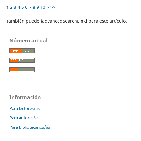
1
2
3
4
5
6
7
8
9
10
>
>>
También puede {advancedSearchLink} para este artículo.
Número actual
Información
Para lectores/as
Para autores/as
Para bibliotecarios/as