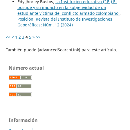
Edy Jhorley Bustos,
La Institución educativa (I.E.) El
bosque y su impacto en la subjetividad de un
estudiante víctima del conflicto armado colombiano
,
Posición. Revista del Instituto de Investigaciones
Geográficas: Núm. 12 (2024)
<<
<
1
2
3
4
5
>
>>
También puede {advancedSearchLink} para este artículo.
Número actual
Información