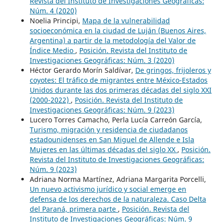
Revista del Instituto de Investigaciones Geográficas:
Núm. 4 (2020)
Noelia Principi,
Mapa de la vulnerabilidad
socioeconómica en la ciudad de Luján (Buenos Aires,
Argentina) a partir de la metodología del Valor de
Índice Medio
,
Posición. Revista del Instituto de
Investigaciones Geográficas: Núm. 3 (2020)
Héctor Gerardo Morín Saldívar,
De gringos, frijoleros y
coyotes: El tráfico de migrantes entre México-Estados
Unidos durante las dos primeras décadas del siglo XXI
(2000-2022)
,
Posición. Revista del Instituto de
Investigaciones Geográficas: Núm. 9 (2023)
Lucero Torres Camacho, Perla Lucía Carreón García,
Turismo, migración y residencia de ciudadanos
estadounidenses en San Miguel de Allende e Isla
Mujeres en las últimas décadas del siglo XX
,
Posición.
Revista del Instituto de Investigaciones Geográficas:
Núm. 9 (2023)
Adriana Norma Martínez, Adriana Margarita Porcelli,
Un nuevo activismo jurídico y social emerge en
defensa de los derechos de la naturaleza. Caso Delta
del Paraná, primera parte
,
Posición. Revista del
Instituto de Investigaciones Geográficas: Núm. 9