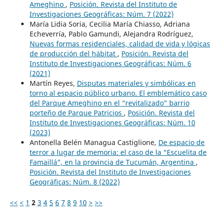
Ameghino
,
Posición. Revista del Instituto de
Investigaciones Geográficas: Núm. 7 (2022)
María Lidia Soria, Cecilia María Chiasso, Adriana
Echeverría, Pablo Gamundi, Alejandra Rodríguez,
Nuevas formas residenciales, calidad de vida y lógicas
de producción del hábitat
,
Posición. Revista del
Instituto de Investigaciones Geográficas: Núm. 6
(2021)
Martín Reyes,
Disputas materiales y simbólicas en
torno al espacio público urbano. El emblemático caso
del Parque Ameghino en el “revitalizado” barrio
porteño de Parque Patricios
,
Posición. Revista del
Instituto de Investigaciones Geográficas: Núm. 10
(2023)
Antonella Belén Managua Castiglione,
De espacio de
terror a lugar de memoria: el caso de la “Escuelita de
Famaillá”, en la provincia de Tucumán, Argentina
,
Posición. Revista del Instituto de Investigaciones
Geográficas: Núm. 8 (2022)
<<
<
1
2
3
4
5
6
7
8
9
10
>
>>