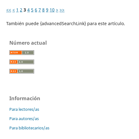
<<
<
1
2
3
4
5
6
7
8
9
10
>
>>
También puede {advancedSearchLink} para este artículo.
Número actual
Información
Para lectores/as
Para autores/as
Para bibliotecarios/as