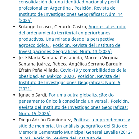
consolidación de una identidad nacional y perfil
profesional en Argentina
,
Posición. Revista del
Instituto de Investigaciones Geográficas: Núm. 14
(2025)
Solange Locaso , Gerardo Castro,
Aportes al estudio
del ordenamiento territorial en periurbanos
productivos. Una mirada desde la perspectiva
agroecológica.
,
Posición. Revista del Instituto de
Investigaciones Geográficas: Núm. 13 (2025)
José María Santana Castañeda, Marcela Virginia
Santana Juárez, Rebeca Angélica Serrano Barquín,
Efraín Peña Villada,
Covid-19 y comorbilidades de la
obesidad, en México, 2020
,
Posición. Revista del
Instituto de Investigaciones Geográficas: Núm. 5
(2021)
Ignacio Sardi,
Por uma outra globalização: do
pensamento único à consciência universal
,
Posición.
Revista del Instituto de Investigaciones Geográficas:
Núm. 15 (2026)
Diego Adrián Domínguez,
Políticas, emprendedores y
sitio de memoria. Un análisis geográfico del Sitio de
Memoria Cementerio Municipal General Lavalle (2012-
2024)
,
Posición. Revista del Instituto de