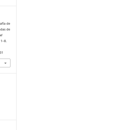
afía de
adas de
el
, 1–8.
231