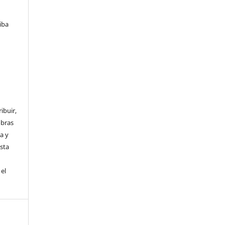
iba
ibuir,
obras
a y
Esta
el