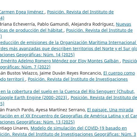
. Carmen Egea Jiménez
,
Posición. Revista del Instituto de
24)
 Adriana Echeverría, Pablo Gamundi, Alejandra Rodríguez,
Nuevas
gicas de producción del hábitat
,
Posición. Revista del Instituto de
)
 reducción de emisiones de la Organización Marítima Internacional
rdes más avanzadas que describen territorios del Norte y el Sur gl
igaciones Geográficas: Núm. 14 (2025)
sor Emérito Adelmo Romero Méndez por Eloy Montes Galbán
,
Posició
eográficas: Núm. 7 (2022)
rnán Bustos Velazco, Jaime Duván Reyes Roncancio,
El cuerpo como
do territorii
,
Posición. Revista del Instituto de Investigaciones
en la cobertura del suelo en la Cuenca del Río Senguerr (Chubut,
Google Earth Engine (2000–2023)
,
Posición. Revista del Instituto d
25)
ván Franch Pardo, Ayesa Martínez Serrano,
El paisaje. Una mirada
ntación en el XX Encuentro de Geografías de América Latina y el Ca
igaciones Geográficas: Núm. 13 (2025)
ntiago Linares,
Modelo de simulación del COVID-19 basado en
ición. Revista del Instituto de Investigaciones Geográficas: Núm. 3