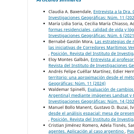
Claudia A. Baxendale,
Entrevista a la Dra
Investigaciones Geográficas: Núm. 11 (20
María Lidia Soria, Cecilia María Chiasso,
formas residenciales, calidad de vida y ló
Investigaciones Geográficas: Núm. 6 (2021
Bernabé Gastón Mora,
Las estrategias de
las iniciativas de Corredores Marítimos Ve
,
Posición. Revista del Instituto de Invest
Eloy Montes Galbán,
Entrevista al profe
Revista del Instituto de Investigaciones G
Andrés Felipe Cuéllar Martínez, Edier He
territorio: una aproximación desde el méto
Geográficas: Núm. 11 (2024)
Waldemar Spinelli,
Evaluación de cambios 
Argentina) mediante imágenes Landsat y 
Investigaciones Geográficas: Núm. 14 (20
Manuel Bollo Manent, Gustavo D. Buzai, I
desde el análisis espacial: mesa de prese
,
Posición. Revista del Instituto de Invest
Cristian Jiménez Romero, Adela Tisnés, Sa
agentes. Aplicación al caso argentino
,
Pos