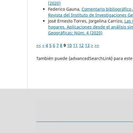
(2020)
Federico Gauna,
Comentario bibliográfico
Revista del Instituto de Investigaciones G
José Ernesto Torres, Jorgelina Carrizo,
Las 
hogares. Aplicaciones desde el análisis s
Geográficas: Núm. 4 (2020)
<<
<
4
5
6
7
8
9
10
11
12
13
>
>>
También puede {advancedSearchLink} para este 