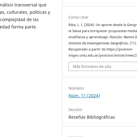
nálisis transversal que
s, culturales, políticas y
Cómo citar
a complejidad de las
Riba, L. I. (2024). Un aporte desde la Geogr
iedad forma parte.
la Salud para enriquecer propuestas medi
enseñanza y aprendizaje.
Posición. Revista D
Instituto De Investigaciones Geográficas
, (11)
Recuperado a partir de https://posicion-
inigeo.unlu.edu.ar/posicion/article/view/
Más formatos de cita
Número
Núm. 11 (2024)
Sección
Reseñas Bibliográficas