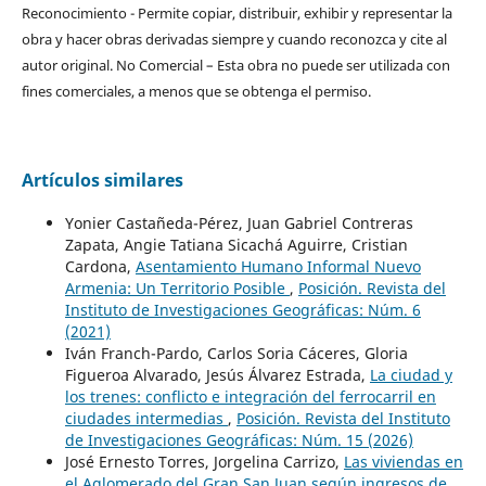
Reconocimiento - Permite copiar, distribuir, exhibir y representar la
obra y hacer obras derivadas siempre y cuando reconozca y cite al
autor original. No Comercial – Esta obra no puede ser utilizada con
fines comerciales, a menos que se obtenga el permiso.
Artículos similares
Yonier Castañeda-Pérez, Juan Gabriel Contreras
Zapata, Angie Tatiana Sicachá Aguirre, Cristian
Cardona,
Asentamiento Humano Informal Nuevo
Armenia: Un Territorio Posible
,
Posición. Revista del
Instituto de Investigaciones Geográficas: Núm. 6
(2021)
Iván Franch-Pardo, Carlos Soria Cáceres, Gloria
Figueroa Alvarado, Jesús Álvarez Estrada,
La ciudad y
los trenes: conflicto e integración del ferrocarril en
ciudades intermedias
,
Posición. Revista del Instituto
de Investigaciones Geográficas: Núm. 15 (2026)
José Ernesto Torres, Jorgelina Carrizo,
Las viviendas en
el Aglomerado del Gran San Juan según ingresos de