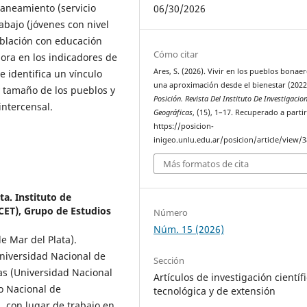
saneamiento (servicio
06/30/2026
abajo (jóvenes con nivel
blación con educación
Cómo citar
jora en los indicadores de
Ares, S. (2026). Vivir en los pueblos bonae
 identifica un vínculo
una aproximación desde el bienestar (2022
y tamaño de los pueblos y
Posición. Revista Del Instituto De Investigacio
intercensal.
Geográficas
, (15), 1–17. Recuperado a parti
https://posicion-
inigeo.unlu.edu.ar/posicion/article/view/
Más formatos de cita
ta. Instituto de
ET), Grupo de Estudios
Número
Núm. 15 (2026)
e Mar del Plata).
niversidad Nacional de
Sección
as (Universidad Nacional
Artículos de investigación científi
o Nacional de
tecnológica y de extensión
, con lugar de trabajo en