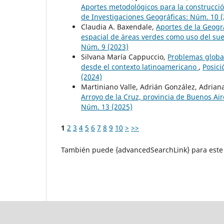
Aportes metodológicos para la construcci
de Investigaciones Geográficas: Núm. 10 
Claudia A. Baxendale,
Aportes de la Geogra
espacial de áreas verdes como uso del su
Núm. 9 (2023)
Silvana María Cappuccio,
Problemas globa
desde el contexto latinoamericano
,
Posici
(2024)
Martiniano Valle, Adrián González, Adrian
Arroyo de la Cruz, provincia de Buenos Ai
Núm. 13 (2025)
1
2
3
4
5
6
7
8
9
10
>
>>
También puede {advancedSearchLink} para este 