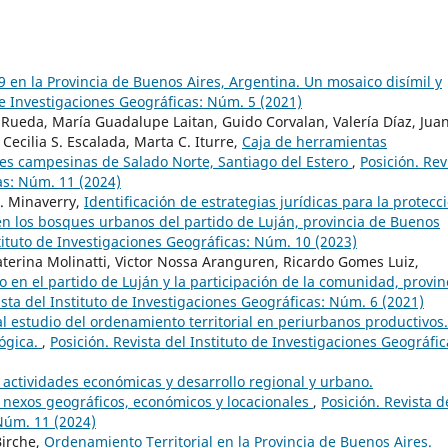
 en la Provincia de Buenos Aires, Argentina. Un mosaico disímil y
 de Investigaciones Geográficas: Núm. 5 (2021)
. Rueda, María Guadalupe Laitan, Guido Corvalan, Valería Díaz, Jua
ecilia S. Escalada, Marta C. Iturre,
Caja de herramientas
des campesinas de Salado Norte, Santiago del Estero
,
Posición. Rev
as: Núm. 11 (2024)
M. Minaverry,
Identificación de estrategias jurídicas para la protecc
 en los bosques urbanos del partido de Luján, provincia de Buenos
stituto de Investigaciones Geográficas: Núm. 10 (2023)
Caterina Molinatti, Victor Nossa Aranguren, Ricardo Gomes Luiz,
o en el partido de Luján y la participación de la comunidad, provin
ista del Instituto de Investigaciones Geográficas: Núm. 6 (2021)
al estudio del ordenamiento territorial en periurbanos productivos.
ógica.
,
Posición. Revista del Instituto de Investigaciones Geográfic
 actividades económicas y desarrollo regional y urbano.
e nexos geográficos, económicos y locacionales
,
Posición. Revista d
 Núm. 11 (2024)
Birche,
Ordenamiento Territorial en la Provincia de Buenos Aires.