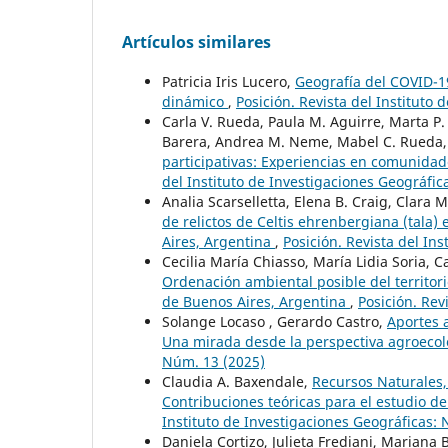
Artículos similares
Patricia Iris Lucero,
Geografía del COVID-19
dinámico
,
Posición. Revista del Instituto
Carla V. Rueda, Paula M. Aguirre, Marta P
Barera, Andrea M. Neme, Mabel C. Rueda, C
participativas: Experiencias en comunida
del Instituto de Investigaciones Geográfic
Analia Scarselletta, Elena B. Craig, Clara 
de relictos de Celtis ehrenbergiana (tala)
Aires, Argentina
,
Posición. Revista del In
Cecilia María Chiasso, María Lidia Soria, 
Ordenación ambiental posible del territori
de Buenos Aires, Argentina
,
Posición. Rev
Solange Locaso , Gerardo Castro,
Aportes 
Una mirada desde la perspectiva agroecol
Núm. 13 (2025)
Claudia A. Baxendale,
Recursos Naturales,
Contribuciones teóricas para el estudio d
Instituto de Investigaciones Geográficas:
Daniela Cortizo, Julieta Frediani, Mariana 