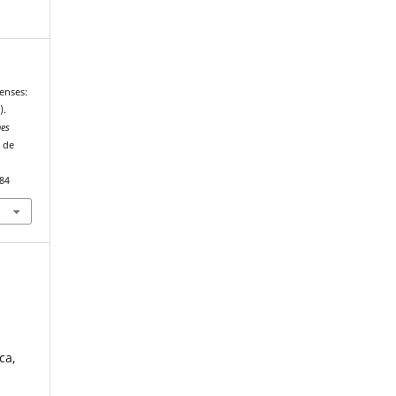
renses:
).
nes
r de
384
ca,