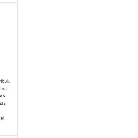
ibuir,
obras
a y
Esta
el