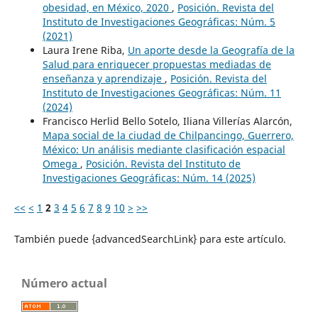
obesidad, en México, 2020
,
Posición. Revista del
Instituto de Investigaciones Geográficas: Núm. 5
(2021)
Laura Irene Riba,
Un aporte desde la Geografía de la
Salud para enriquecer propuestas mediadas de
enseñanza y aprendizaje
,
Posición. Revista del
Instituto de Investigaciones Geográficas: Núm. 11
(2024)
Francisco Herlid Bello Sotelo, Iliana Villerías Alarcón,
Mapa social de la ciudad de Chilpancingo, Guerrero,
México: Un análisis mediante clasificación espacial
Omega
,
Posición. Revista del Instituto de
Investigaciones Geográficas: Núm. 14 (2025)
<<
<
1
2
3
4
5
6
7
8
9
10
>
>>
También puede {advancedSearchLink} para este artículo.
Número actual