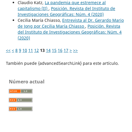
Claudio Katz,
La pandemia que estremece al
capitalismo (II)
,
Posición. Revista del Instituto de
Investigaciones Geográficas: Núm. 4 (2020)
Cecilia María Chiasso,
Entrevista al Dr. Gerardo Mario
de Jong por Cecilia María Chiasso
,
Posición. Revista
del Instituto de Investigaciones Geográficas: Núm. 4
(2020)
<<
<
8
9
10
11
12
13
14
15
16
17
>
>>
También puede {advancedSearchLink} para este artículo.
Número actual