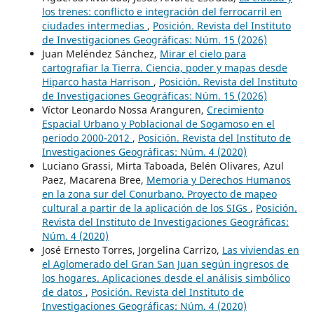
los trenes: conflicto e integración del ferrocarril en
ciudades intermedias
,
Posición. Revista del Instituto
de Investigaciones Geográficas: Núm. 15 (2026)
Juan Meléndez Sánchez,
Mirar el cielo para
cartografiar la Tierra. Ciencia, poder y mapas desde
Hiparco hasta Harrison
,
Posición. Revista del Instituto
de Investigaciones Geográficas: Núm. 15 (2026)
Víctor Leonardo Nossa Aranguren,
Crecimiento
Espacial Urbano y Poblacional de Sogamoso en el
periodo 2000-2012
,
Posición. Revista del Instituto de
Investigaciones Geográficas: Núm. 4 (2020)
Luciano Grassi, Mirta Taboada, Belén Olivares, Azul
Paez, Macarena Bree,
Memoria y Derechos Humanos
en la zona sur del Conurbano. Proyecto de mapeo
cultural a partir de la aplicación de los SIGs
,
Posición.
Revista del Instituto de Investigaciones Geográficas:
Núm. 4 (2020)
José Ernesto Torres, Jorgelina Carrizo,
Las viviendas en
el Aglomerado del Gran San Juan según ingresos de
los hogares. Aplicaciones desde el análisis simbólico
de datos
,
Posición. Revista del Instituto de
Investigaciones Geográficas: Núm. 4 (2020)