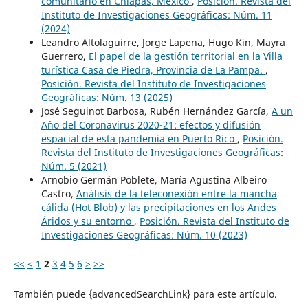
comunitario en Chiapas, México
,
Posición. Revista del
Instituto de Investigaciones Geográficas: Núm. 11
(2024)
Leandro Altolaguirre, Jorge Lapena, Hugo Kin, Mayra
Guerrero,
El papel de la gestión territorial en la Villa
turística Casa de Piedra, Provincia de La Pampa.
,
Posición. Revista del Instituto de Investigaciones
Geográficas: Núm. 13 (2025)
José Seguinot Barbosa, Rubén Hernández García,
A un
Año del Coronavirus 2020-21: efectos y difusión
espacial de esta pandemia en Puerto Rico
,
Posición.
Revista del Instituto de Investigaciones Geográficas:
Núm. 5 (2021)
Arnobio Germán Poblete, María Agustina Albeiro
Castro,
Análisis de la teleconexión entre la mancha
cálida (Hot Blob) y las precipitaciones en los Andes
Áridos y su entorno
,
Posición. Revista del Instituto de
Investigaciones Geográficas: Núm. 10 (2023)
<<
<
1
2
3
4
5
6
>
>>
También puede {advancedSearchLink} para este artículo.