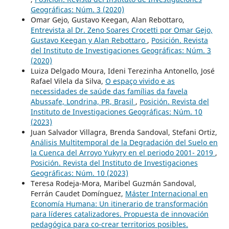
Geográficas: Núm. 3 (2020)
Omar Gejo, Gustavo Keegan, Alan Rebottaro,
Entrevista al Dr. Zeno Soares Crocetti por Omar Gejo,
Gustavo Keegan y Alan Rebottaro
,
Posición. Revista
del Instituto de Investigaciones Geográficas: Núm. 3
(2020)
Luiza Delgado Moura, Ideni Terezinha Antonello, José
Rafael Vilela da Silva,
O espaço vivido e as
necessidades de saúde das famílias da favela
Abussafe, Londrina, PR, Brasil
,
Posición. Revista del
Instituto de Investigaciones Geográficas: Núm. 10
(2023)
Juan Salvador Villagra, Brenda Sandoval, Stefani Ortiz,
Análisis Multitemporal de la Degradación del Suelo en
la Cuenca del Arroyo Yukyry en el periodo 2001- 2019
,
Posición. Revista del Instituto de Investigaciones
Geográficas: Núm. 10 (2023)
Teresa Rodeja-Mora, Maribel Guzmán Sandoval,
Ferrán Caudet Domínguez,
Máster Internacional en
Economía Humana: Un itinerario de transformación
para líderes catalizadores. Propuesta de innovación
pedagógica para co-crear territorios posibles.