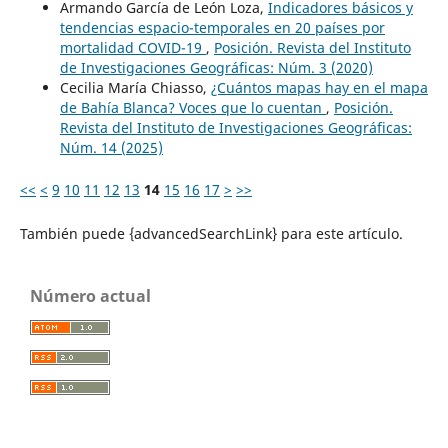
Armando García de León Loza,
Indicadores básicos y
tendencias espacio-temporales en 20 países por
mortalidad COVID-19
,
Posición. Revista del Instituto
de Investigaciones Geográficas: Núm. 3 (2020)
Cecilia María Chiasso,
¿Cuántos mapas hay en el mapa
de Bahía Blanca? Voces que lo cuentan
,
Posición.
Revista del Instituto de Investigaciones Geográficas:
Núm. 14 (2025)
<<
<
9
10
11
12
13
14
15
16
17
>
>>
También puede {advancedSearchLink} para este artículo.
Número actual