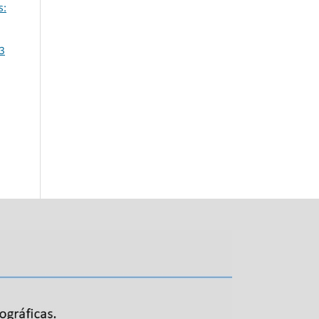
s:
13