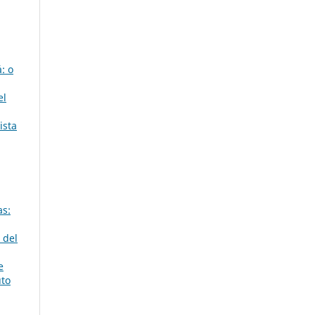
: o
el
ista
as:
 del
e
uto