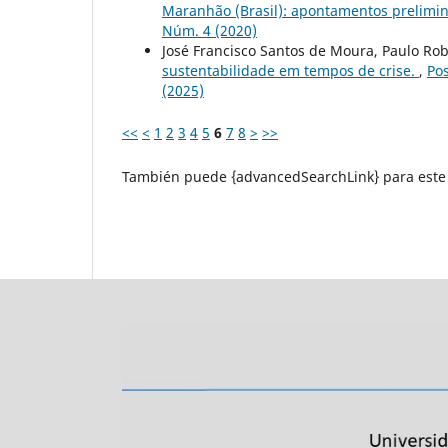
Maranhão (Brasil): apontamentos prelimi
Núm. 4 (2020)
José Francisco Santos de Moura, Paulo Ro
sustentabilidade em tempos de crise.
,
Pos
(2025)
<<
<
1
2
3
4
5
6
7
8
>
>>
También puede {advancedSearchLink} para este 