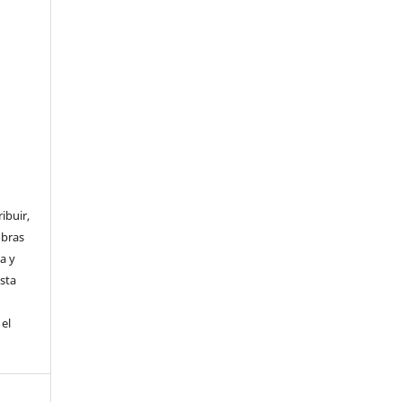
ibuir,
obras
a y
Esta
el