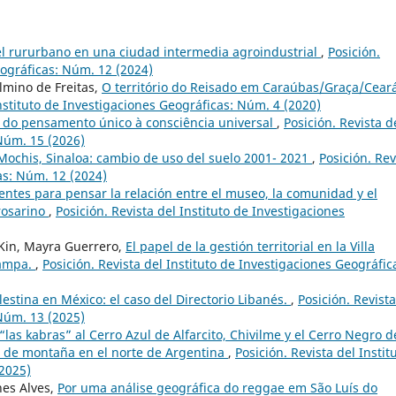
el rururbano en una ciudad intermedia agroindustrial
,
Posición.
eográficas: Núm. 12 (2024)
lmino de Freitas,
O território do Reisado em Caraúbas/Graça/Ceará
Instituto de Investigaciones Geográficas: Núm. 4 (2020)
: do pensamento único à consciência universal
,
Posición. Revista d
 Núm. 15 (2026)
Mochis, Sinaloa: cambio de uso del suelo 2001- 2021
,
Posición. Rev
as: Núm. 12 (2024)
ientes para pensar la relación entre el museo, la comunidad y el
 rosarino
,
Posición. Revista del Instituto de Investigaciones
 Kin, Mayra Guerrero,
El papel de la gestión territorial en la Villa
Pampa.
,
Posición. Revista del Instituto de Investigaciones Geográfic
estina en México: el caso del Directorio Libanés.
,
Posición. Revista
 Núm. 13 (2025)
las kabras” al Cerro Azul de Alfarcito, Chivilme y el Cerro Negro d
o de montaña en el norte de Argentina
,
Posición. Revista del Instit
(2025)
nes Alves,
Por uma análise geográfica do reggae em São Luís do