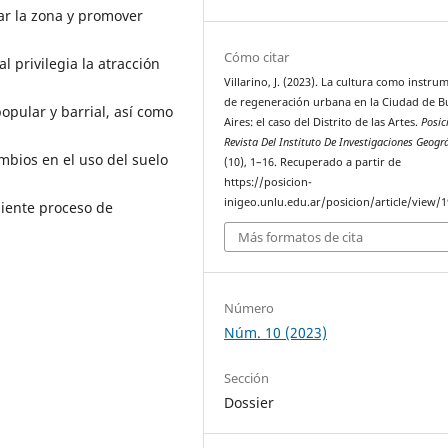
ar la zona y promover
Cómo citar
l privilegia la atracción
Villarino, J. (2023). La cultura como instru
de regeneración urbana en la Ciudad de 
opular y barrial, así como
Aires: el caso del Distrito de las Artes.
Posic
Revista Del Instituto De Investigaciones Geogr
mbios en el uso del suelo
(10), 1–16. Recuperado a partir de
https://posicion-
inigeo.unlu.edu.ar/posicion/article/view/
piente proceso de
Más formatos de cita
Número
Núm. 10 (2023)
Sección
Dossier