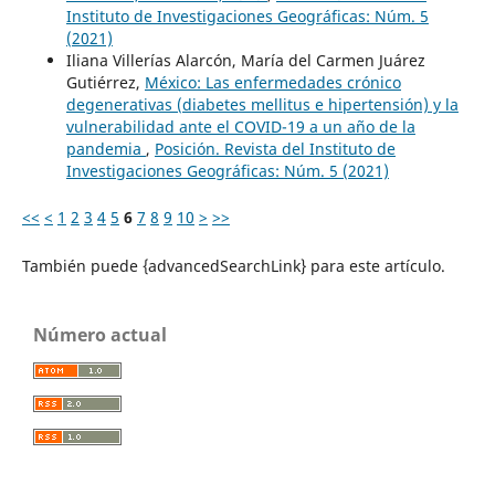
Instituto de Investigaciones Geográficas: Núm. 5
(2021)
Iliana Villerías Alarcón, María del Carmen Juárez
Gutiérrez,
México: Las enfermedades crónico
degenerativas (diabetes mellitus e hipertensión) y la
vulnerabilidad ante el COVID-19 a un año de la
pandemia
,
Posición. Revista del Instituto de
Investigaciones Geográficas: Núm. 5 (2021)
<<
<
1
2
3
4
5
6
7
8
9
10
>
>>
También puede {advancedSearchLink} para este artículo.
Número actual