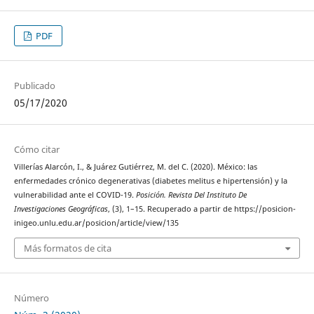
PDF
Publicado
05/17/2020
Cómo citar
Villerías Alarcón, I., & Juárez Gutiérrez, M. del C. (2020). México: las
enfermedades crónico degenerativas (diabetes melitus e hipertensión) y la
vulnerabilidad ante el COVID-19.
Posición. Revista Del Instituto De
Investigaciones Geográficas
, (3), 1–15. Recuperado a partir de https://posicion-
inigeo.unlu.edu.ar/posicion/article/view/135
Más formatos de cita
Número