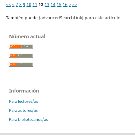
<<
<
7
8
9
10
11
12
13
14
15
16
>
>>
También puede {advancedSearchLink} para este artículo.
Número actual
Información
Para lectores/as
Para autores/as
Para bibliotecarios/as