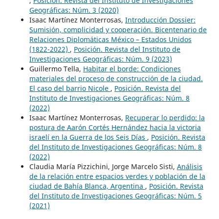
,
Posición. Revista del Instituto de Investigaciones
Geográficas: Núm. 3 (2020)
Isaac Martínez Monterrosas,
Introducción Dossier:
Sumisión, complicidad y cooperación. Bicentenario de
Relaciones Diplomáticas México – Estados Unidos
(1822-2022)
,
Posición. Revista del Instituto de
Investigaciones Geográficas: Núm. 9 (2023)
Guillermo Tella,
Habitar el borde: Condiciones
materiales del proceso de construcción de la ciudad.
El caso del barrio Nicole
,
Posición. Revista del
Instituto de Investigaciones Geográficas: Núm. 8
(2022)
Isaac Martínez Monterrosas,
Recuperar lo perdido: la
postura de Aarón Cortés Hernández hacia la victoria
israelí en la Guerra de los Seis Días
,
Posición. Revista
del Instituto de Investigaciones Geográficas: Núm. 8
(2022)
Claudia María Pizzichini, Jorge Marcelo Sisti,
Análisis
de la relación entre espacios verdes y población de la
ciudad de Bahía Blanca, Argentina
,
Posición. Revista
del Instituto de Investigaciones Geográficas: Núm. 5
(2021)