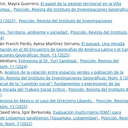
 Kin, Mayra Guerrero,
El papel de la gestión territorial en la Villa
Pampa.
,
Posición. Revista del Instituto de Investigaciones Geográfic
13 (2025)
,
Posición. Revista del Instituto de Investigaciones
des. Territorio, ambiente y sociedad
,
Posición. Revista del Instituto
24)
ván Franch Pardo, Ayesa Martínez Serrano,
El paisaje. Una mirada
ntación en el XX Encuentro de Geografías de América Latina y el Ca
igaciones Geográficas: Núm. 13 (2025)
ebottaro,
Entrevista al Dr. Yuri Sandoval
,
Posición. Revista del
 Núm. 11 (2024)
ti,
Análisis de la relación entre espacios verdes y población de la
ón. Revista del Instituto de Investigaciones Geográficas: Núm. 5 (2
cial de la “cuestión social”: fundamentos y expresiones de las
a mirada del Trabajo Social Crítico
,
Posición. Revista del Instituto 
)
estina en México: el caso del Directorio Libanés.
,
Posición. Revista
 Núm. 13 (2025)
 David Vera, Igor Berkunsky,
Evaluación multicriterio (EMC) para
l de Liolaemus tandiliensis (Squamata, Liolaemidae)
,
Posición. Revi
as: Núm. 7 (2022)