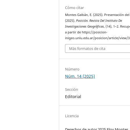
Cómo citar
Montes Galbán, E. (2025). Presentación del
(2025).
Posición. Revista Del Instituto De
Investigaciones Geográficas
, (14), 1–2. Recu
a partir de https://posicion-
inigeo.unlu.edu.ar/posicion/article/view/
Más formatos de cita
Número
Núm. 14 (2025)
Sección
Editorial
Licencia
Derechos de autor 2025 Eloy Montes