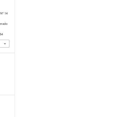
 N° 14
perado
354