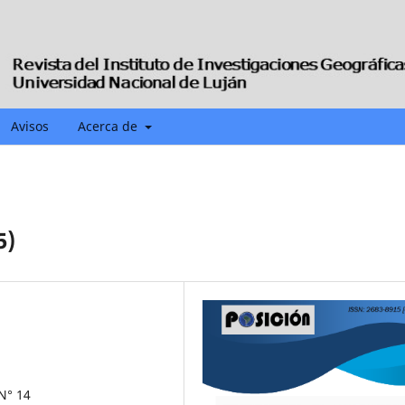
Avisos
Acerca de
5)
 N° 14