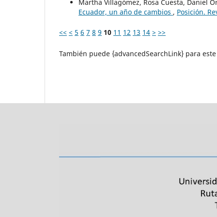
Martha Villagómez, Rosa Cuesta, Daniel O
Ecuador, un año de cambios
,
Posición. Re
<<
<
5
6
7
8
9
10
11
12
13
14
>
>>
También puede {advancedSearchLink} para este 