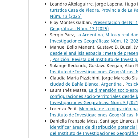
Leandro Altolaguirre, Jorge Lapena, Hugo
turística Casa de Piedra, Provincia de La 
Núm. 13 (2025)
Eloy Montes Galbán,
Presentación del N° 
Geográficas: Núm. 13 (2025)
Sergio Páez,
La Argentina. Mitos y realida
Investigaciones Geográficas: Núm. 12 (20
Manuel Bollo Manent, Gustavo D. Buzai, I
desde el análisis espacial: mesa de prese
,
Posición. Revista del Instituto de Invest
Solange Redondo, Gustavo Keegan, Alan R
Instituto de Investigaciones Geográficas:
Claudia María Pizzichini, Jorge Marcelo Sis
ciudad de Bahía Blanca, Argentina
,
Posici
Laura Inés Massa,
La dimensión socio-espa
configuraciones socio-territoriales desde l
Investigaciones Geográficas: Núm. 5 (2021
Lorenza Petit,
Memoria de la migración pal
Instituto de Investigaciones Geográficas:
Daniella Franzoia Moss, Santiago Linares,
identificar áreas de distribución potencia
del Instituto de Investigaciones Geográfic