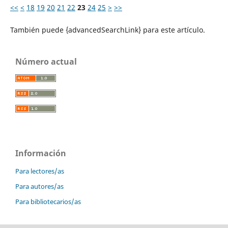
<<
<
18
19
20
21
22
23
24
25
>
>>
También puede {advancedSearchLink} para este artículo.
Número actual
Información
Para lectores/as
Para autores/as
Para bibliotecarios/as