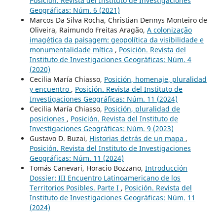
Posición. Revista del Instituto de Investigaciones
Geográficas: Núm. 6 (2021)
Marcos Da Silva Rocha, Christian Dennys Monteiro de
Oliveira, Raimundo Freitas Aragão,
A colonização
imagética da paisagem: geopolítica da visibilidade e
monumentalidade mítica
,
Posición. Revista del
Instituto de Investigaciones Geográficas: Núm. 4
(2020)
Cecilia María Chiasso,
Posición, homenaje, pluralidad
y encuentro
,
Posición. Revista del Instituto de
Investigaciones Geográficas: Núm. 11 (2024)
Cecilia María Chiasso,
Posición, pluralidad de
posiciones
,
Posición. Revista del Instituto de
Investigaciones Geográficas: Núm. 9 (2023)
Gustavo D. Buzai,
Historias detrás de un mapa
,
Posición. Revista del Instituto de Investigaciones
Geográficas: Núm. 11 (2024)
Tomás Canevari, Horacio Bozzano,
Introducción
Dossier: III Encuentro Latinoamericano de los
Territorios Posibles. Parte I
,
Posición. Revista del
Instituto de Investigaciones Geográficas: Núm. 11
(2024)