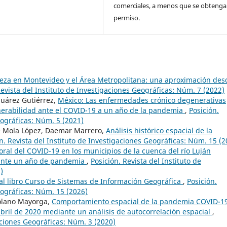
comerciales, a menos que se obtenga 
permiso.
eza en Montevideo y el Área Metropolitana: una aproximación des
Revista del Instituto de Investigaciones Geográficas: Núm. 7 (2022)
 Juárez Gutiérrez,
México: Las enfermedades crónico degenerativas
ulnerabilidad ante el COVID-19 a un año de la pandemia
,
Posición.
eográficas: Núm. 5 (2021)
e Mola López, Daemar Marrero,
Análisis histórico espacial de la
n. Revista del Instituto de Investigaciones Geográficas: Núm. 15 (2
ral del COVID-19 en los municipios de la cuenca del río Luján
urante un año de pandemia
,
Posición. Revista del Instituto de
)
 al libro Curso de Sistemas de Información Geográfica
,
Posición.
eográficas: Núm. 15 (2026)
olano Mayorga,
Comportamiento espacial de la pandemia COVID-1
bril de 2020 mediante un análisis de autocorrelación espacial
,
gaciones Geográficas: Núm. 3 (2020)