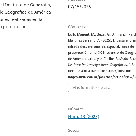
el Instituto de Geografía,
07/15/2025
de Geografías de América
iones realizadas en la
a publicación.
Cómo citar
Bollo Manent, M., Buzai, G. D., Franch Pardo
Martínez Serrano, A. (2025). El paisaje. Una
mirada desde el análisis espacial: mesa de
presentación en el XX Encuentro de Geogra
de América Latina y el Caribe.
Posición. Revi
Instituto De Investigaciones Geográficas
, (13)
Recuperado a partir de https://posicion-
inigeo.unlu.edu.ar/posicion/article/view/
Más formatos de cita
Número
Núm. 13 (2025)
Sección