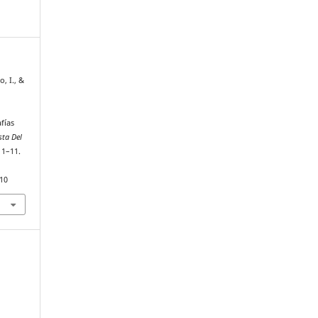
, I., &
fías
sta Del
, 1–11.
310