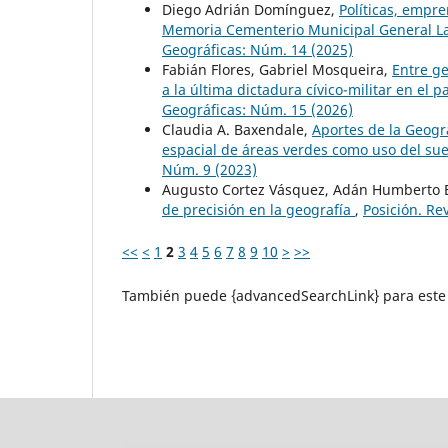
Diego Adrián Domínguez,
Políticas, empre
Memoria Cementerio Municipal General La
Geográficas: Núm. 14 (2025)
Fabián Flores, Gabriel Mosqueira,
Entre g
a la última dictadura cívico-militar en el 
Geográficas: Núm. 15 (2026)
Claudia A. Baxendale,
Aportes de la Geogra
espacial de áreas verdes como uso del su
Núm. 9 (2023)
Augusto Cortez Vásquez, Adán Humberto E
de precisión en la geografía
,
Posición. Re
<<
<
1
2
3
4
5
6
7
8
9
10
>
>>
También puede {advancedSearchLink} para este 