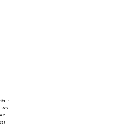
h
ibuir,
obras
a y
Esta