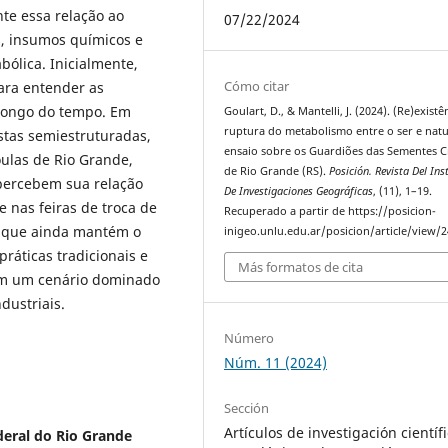
nte essa relação ao
07/22/2024
, insumos químicos e
ólica. Inicialmente,
Cómo citar
para entender as
longo do tempo. Em
Goulart, D., & Mantelli, J. (2024). (Re)existê
ruptura do metabolismo entre o ser e natu
stas semiestruturadas,
ensaio sobre os Guardiões das Sementes C
ulas de Rio Grande,
de Rio Grande (RS).
Posición. Revista Del Ins
percebem sua relação
De Investigaciones Geográficas
, (11), 1–19.
e nas feiras de troca de
Recuperado a partir de https://posicion-
o que ainda mantém o
inigeo.unlu.edu.ar/posicion/article/view/
ráticas tradicionais e
Más formatos de cita
em um cenário dominado
dustriais.
Número
Núm. 11 (2024)
Sección
Artículos de investigación científi
deral do Rio Grande