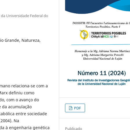
da Universidade Federal do
io Grande, Natureza,
umano relaciona-se com a
Marx definiu como
do, com o avanço do
 e da acumulação
PDF
tabólica entre sociedade
(2004). Na
da à engenharia genética
Publicado