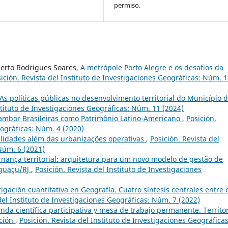
permiso.
berto Rodrigues Soares,
A metrópole Porto Alegre e os desafios da
ición. Revista del Instituto de Investigaciones Geográficas: Núm. 
As políticas públicas no desenvolvimento territorial do Município 
stituto de Investigaciones Geográficas: Núm. 11 (2024)
mbor Brasileiras como Patrimônio Latino-Americano
,
Posición.
eográficas: Núm. 4 (2020)
ilidades além das urbanizações operativas
,
Posición. Revista del
Núm. 6 (2021)
nança territorial: arquitetura para um novo modelo de gestão de
Iguaçu/RJ
,
Posición. Revista del Instituto de Investigaciones
tigación cuantitativa en Geografía. Cuatro síntesis centrales entre 
del Instituto de Investigaciones Geográficas: Núm. 7 (2022)
nda científica participativa y mesa de trabajo permanente. Territo
ación
,
Posición. Revista del Instituto de Investigaciones Geográficas