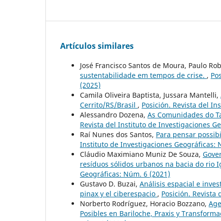
Artículos similares
José Francisco Santos de Moura, Paulo Ro
sustentabilidade em tempos de crise.
,
Pos
(2025)
Camila Oliveira Baptista, Jussara Mantelli,
Cerrito/RS/Brasil
,
Posición. Revista del In
Alessandro Dozena,
As Comunidades do Ta
Revista del Instituto de Investigaciones G
Raí Nunes dos Santos,
Para pensar possib
Instituto de Investigaciones Geográficas: 
Cláudio Maximiano Muniz De Souza,
Gover
resíduos sólidos urbanos na bacia do rio 
Geográficas: Núm. 6 (2021)
Gustavo D. Buzai,
Análisis espacial e inves
pinax y el ciberespacio
,
Posición. Revista 
Norberto Rodríguez, Horacio Bozzano,
Age
Posibles en Bariloche, Praxis y Transform