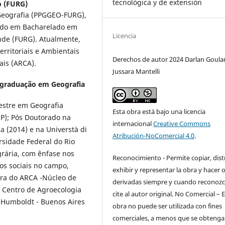
tecnológica y de extensión
o (FURG)
eografia (PPGGEO-FURG),
ndo em Bacharelado em
Licencia
nde (FURG). Atualmente,
erritoriais e Ambientais
Derechos de autor 2024 Darlan Goular
ais (ARCA).
Jussara Mantelli
graduação em Geografia
estre em Geografia
Esta obra está bajo una licencia
P); Pós Doutorado na
internacional
Creative Commons
(2014) e na Universtà di
Atribución-NoComercial 4.0
.
rsidade Federal do Rio
rária, com ênfase nos
Reconocimiento - Permite copiar, distr
os sociais no campo,
exhibir y representar la obra y hacer 
ra do ARCA -Núcleo de
derivadas siempre y cuando reconozc
o Centro de Agroecologia
cite al autor original. No Comercial – 
 Humboldt - Buenos Aires
obra no puede ser utilizada con fines
comerciales, a menos que se obtenga 