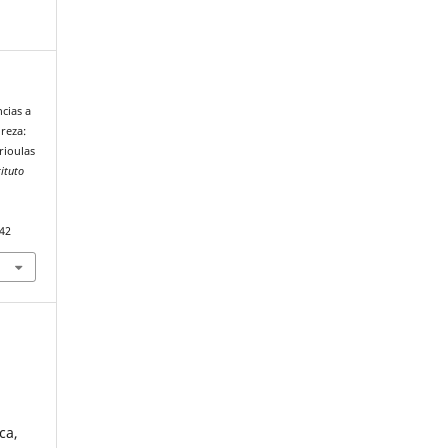
ncias a
reza:
rioulas
tituto
242
ca,