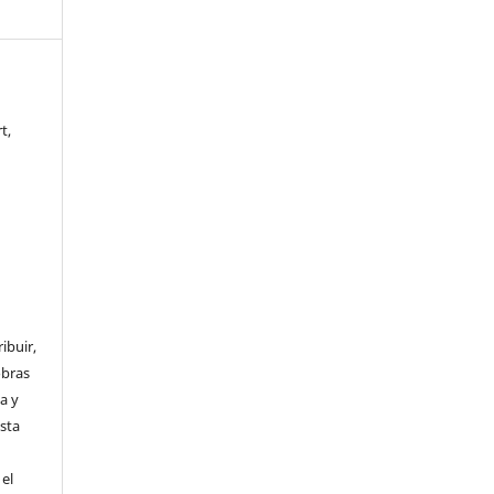
t,
ibuir,
obras
a y
Esta
el