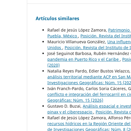
Artículos similares
Rafael de Jesús López Zamora,
Patrimonio 
Puebla, México
,
Posición. Revista del Ins
Mauricio Villanueva González,
Una influen
Unidos
,
Posición. Revista del Instituto de
José Seguinot Barbosa, Rubén Hernández 
pandemia en Puerto Rico y el Caribe
,
Posi
(2020)
Natalia Reyes Pardo, Edier Bustos Velazco
análisis territorial mediante ACP en San 
Investigaciones Geográficas: Núm. 15 (20
Iván Franch-Pardo, Carlos Soria Cáceres, G
conflicto e integración del ferrocarril en
Geográficas: Núm. 15 (2026)
Gustavo D. Buzai,
Análisis espacial e inves
pinax y el ciberespacio
,
Posición. Revista 
Rafael de Jesús López Zamora, Alfonso Pé
recursos hídricos en la Región Oriente de
de Investigaciones Geográficas: Núm. 8 (2