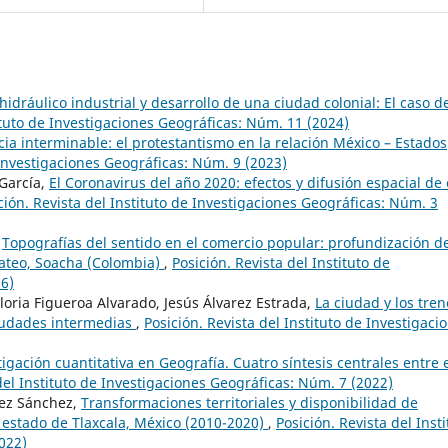
hidráulico industrial y desarrollo de una ciudad colonial: El caso d
tituto de Investigaciones Geográficas: Núm. 11 (2024)
cia interminable: el protestantismo en la relación México – Estados
 Investigaciones Geográficas: Núm. 9 (2023)
García,
El Coronavirus del año 2020: efectos y difusión espacial de 
ción. Revista del Instituto de Investigaciones Geográficas: Núm. 3
,
Topografías del sentido en el comercio popular: profundización d
Mateo, Soacha (Colombia)
,
Posición. Revista del Instituto de
26)
loria Figueroa Alvarado, Jesús Álvarez Estrada,
La ciudad y los tren
 ciudades intermedias
,
Posición. Revista del Instituto de Investigaci
tigación cuantitativa en Geografía. Cuatro síntesis centrales entre 
del Instituto de Investigaciones Geográficas: Núm. 7 (2022)
rez Sánchez,
Transformaciones territoriales y disponibilidad de
l estado de Tlaxcala, México (2010-2020)
,
Posición. Revista del Insti
022)