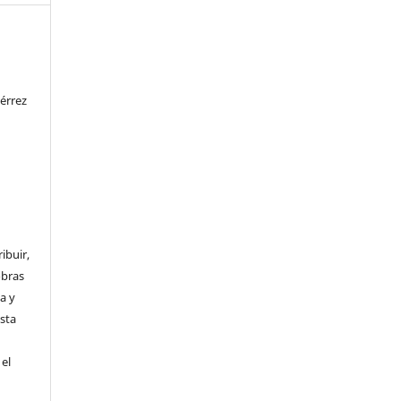
s
érrez
ibuir,
obras
a y
Esta
el