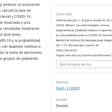
 y analizar su asociación
 calculó la tasa de
Cómo citar
rterial y COVID-19,
Villerías Alarcón, I., & Juárez Gutiérrez, M. 
ón bivariada y una
(2020). México: las enfermedades crónico
los resultados mostraron
degenerativas (diabetes melitus e hiperten
d ante estas
la vulnerabilidad ante el COVID-19.
Posició
VID-19 y la probabilidad
Revista Del Instituto De Investigaciones Geogr
(3), 1–15. Recuperado a partir de
 con diabetes mellitus e
https://posicion-
erán la toma de decisiones
inigeo.unlu.edu.ar/posicion/article/view/
os grupos de población.
Más formatos de cita
Número
Núm. 3 (2020)
Sección
Dossier