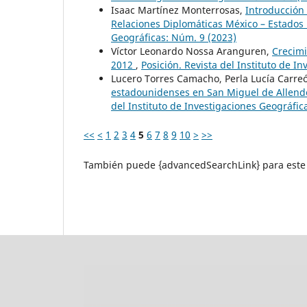
Isaac Martínez Monterrosas,
Introducción 
Relaciones Diplomáticas México – Estados
Geográficas: Núm. 9 (2023)
Víctor Leonardo Nossa Aranguren,
Crecimi
2012
,
Posición. Revista del Instituto de I
Lucero Torres Camacho, Perla Lucía Carre
estadounidenses en San Miguel de Allende 
del Instituto de Investigaciones Geográfic
<<
<
1
2
3
4
5
6
7
8
9
10
>
>>
También puede {advancedSearchLink} para este 