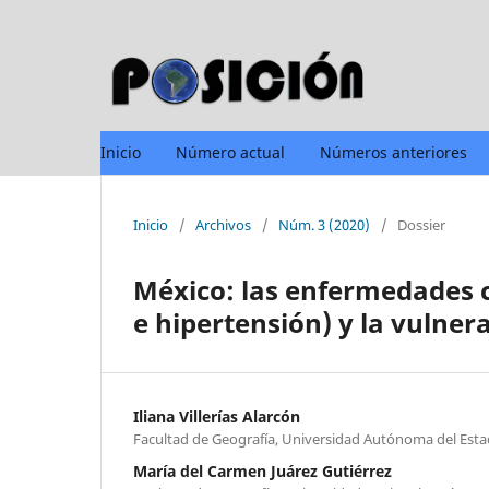
Inicio
Número actual
Números anteriores
Inicio
/
Archivos
/
Núm. 3 (2020)
/
Dossier
México: las enfermedades c
e hipertensión) y la vulner
Iliana Villerías Alarcón
Facultad de Geografía, Universidad Autónoma del Est
María del Carmen Juárez Gutiérrez