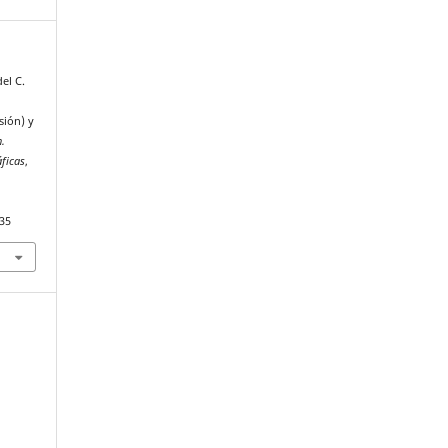
del C.
sión) y
n.
áficas
,
135