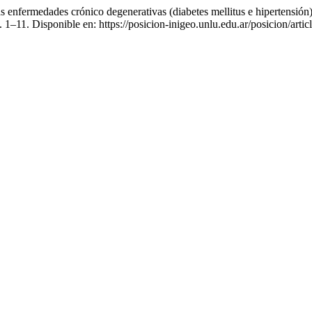
Las enfermedades crónico degenerativas (diabetes mellitus e hipertensió
p. 1–11. Disponible en: https://posicion-inigeo.unlu.edu.ar/posicion/art