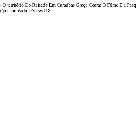
. «O território Do Reisado Em Caraúbas Graça Ceará: O Filme E a Pes
ar/posicion/article/view/118.